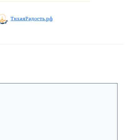
ТихаяРадость.рф