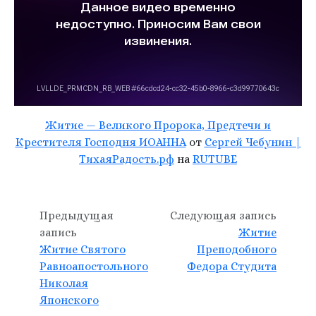
Житие — Великого Пророка, Предтечи и
Крестителя Господня ИОАННА
от
Сергей Чебунин |
ТихаяРадость.рф
на
RUTUBE
Предыдущая
Следующая запись
запись
Житие
Житие Святого
Преподобного
Равноапостольного
Федора Студита
Николая
Японского