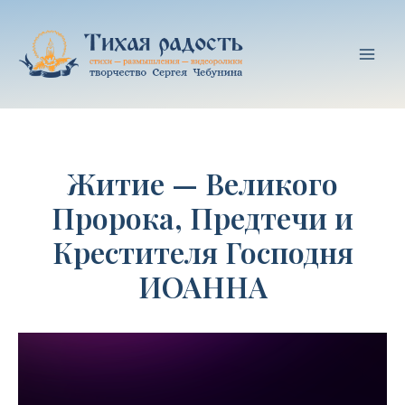
Перейти
к
содержимому
Mai
Men
Житие — Великого
Пророка, Предтечи и
Крестителя Господня
ИОАННА