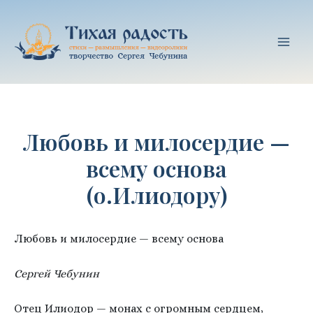
Перейти
к
содержимому
Mai
Men
Любовь и милосердие —
всему основа
(о.Илиодору)
Любовь и милосердие — всему основа
Сергей Чебунин
Отец Илиодор — монах с огромным сердцем,