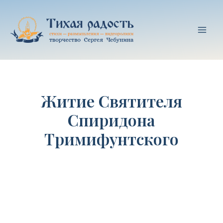
Перейти
к
содержимому
Mai
Men
Житие Святителя
Спиридона
Тримифунтского