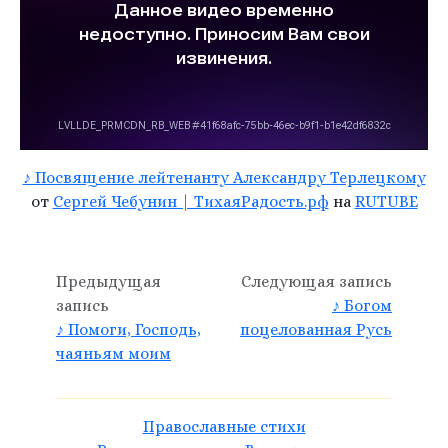
♪ Посвящение лейтенанту Александру Терлецкому
от
Сергей Чебунин | ТихаяРадость.рф
на
RUTUBE
Предыдущая
Следующая запись
запись
♪ Богом
♪ Помоги, Господь,
поцелованная Русь
чаяньям моим
Православные стихи