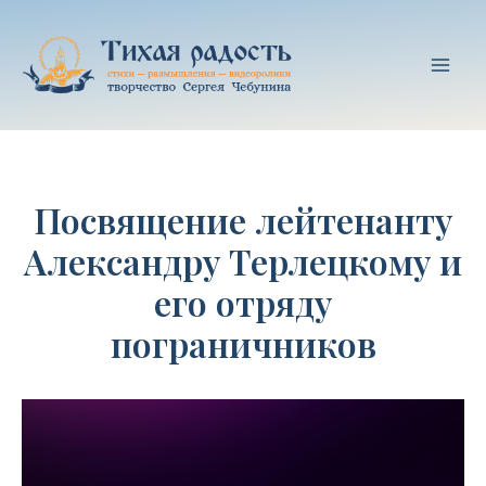
Перейти
к
содержимому
Mai
Men
Посвящение лейтенанту
Александру Терлецкому и
его отряду
пограничников