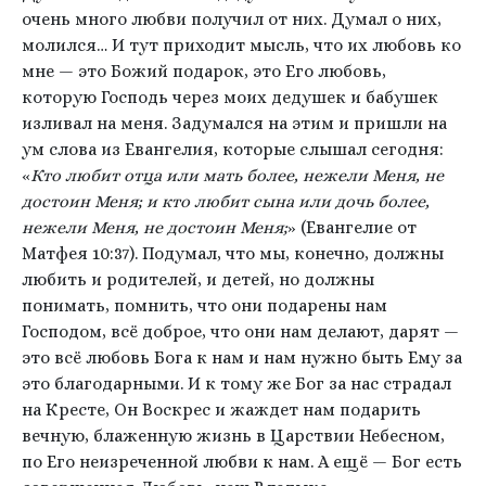
очень много любви получил от них. Думал о них,
молился… И тут приходит мысль, что их любовь ко
мне — это Божий подарок, это Его любовь,
которую Господь через моих дедушек и бабушек
изливал на меня. Задумался на этим и пришли на
ум слова из Евангелия, которые слышал сегодня:
«
Кто любит отца или мать более, нежели Меня, не
достоин Меня; и кто любит сына или дочь более,
нежели Меня, не достоин Меня;
» (Евангелие от
Матфея 10:37). Подумал, что мы, конечно, должны
любить и родителей, и детей, но должны
понимать, помнить, что они подарены нам
Господом, всё доброе, что они нам делают, дарят —
это всё любовь Бога к нам и нам нужно быть Ему за
это благодарными. И к тому же Бог за нас страдал
на Кресте, Он Воскрес и жаждет нам подарить
вечную, блаженную жизнь в Царствии Небесном,
по Его неизреченной любви к нам. А ещё — Бог есть